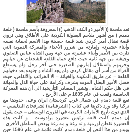
تعد ملحمة (( الأمير ذو الكف الذهب )) المعروفة بأسم ملحمة ( قلعة
دمدم ) من أشهر ملاحم البطولة الكردية على الأطلاق وهي تروي
قصة نضال أمير كردي شيد قلعة حصينة بهذا الاسم لحماية نفسه
وأبناء عشيرته وإمارته من شرور الأعداء والمعركة الدموية التي
دارت بين الأمير وأبناء عشيرته من جهة وبين الشاه عباس الصفوي
وجيشه من جهة ثانية حيث دافع حماة القلعة الشجعان عن حياتهم
وحريتهم واستقلال إمارتهم الصغيرة حتى آخر رجل ولم يستطع
الغزاة من أسر أي مقاتل كردي ولم يجد الشاه و جنوده بعد دخولهم
القلعة – عن طريق المكيدة والخيانة – الا الخرائب والأنقاض، حيث
فضل الأمير البطل الموت بشرف وكرامة على حياة الذل والمهانة
في ظل حكم الشاه . وتشير المصادر التأريخية الى أن هذه المعركة
الحاسمة وقعت في عام 1605 م على الأرجح .
تقع قلعة دمدم في شمال غرب كردستان ايران وعلى حدودها مع
تركيا وقد ورد ذكرها في كتاب ( الشرفنامة) لشرفخان البدليسي –
الذي دون تأريخ الأمارات الكردية في القرون الوسطى – حيث يقول
إن دمدم كانت قلعة لرئيس عشيرة برادوست . و كانت هذه
العشيرة تقطن اورمية و ته رغة و مه رغة وبعض المناطق الأخرى .
ويبدو من هذا النص إن قلعة دمدم كانت قائمة في عام 1596 حين