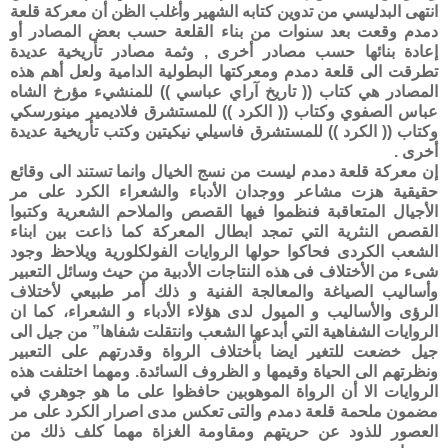
انتهى البدليسي من تدوين كتابه الشهير وأغلب الظن أن معركة قلعة
دمدم وقعت بعد سنوات من بناء القلعة حسب بعض المصادر أو
إعادة بنائها حسب مصادر أخرى , وثمة مصادر تأريخية عديدة
تطرقت الى قلعة دمدم ومعركتها البطولية الدامية ولعل أهم هذه
المصادر هي كتاب (( تاريخ آراي عباسي )) للمنشيء مؤرخ الشاه
عباس الصفوي وكتاب (( الكرد )) للمستشرق فلاديمير مينورسكي
وكتاب (( الكرد )) للمستشرق فاسيلي نيكيتين وكتب تأريخية عديدة
أخرى .
إن معركة قلعة دمدم ليست من نسج الخيال وانما تستند الى وقائع
حقيقية هزت مشاعر ووجدان الأدباء والشعراء الكرد على مر
الأجيال المتعاقبة فنظموا فيها القصص والملاحم الشعرية وكتبوا
القصص النثرية التي تمجد ابطال المعركة كما ذاعت بين ابناء
الشعب الكردى فحاكوا حولها الروايات الفولكلورية ويلاحظ وجود
شىء من الأختلاف فى هذه النتاجات الأدبية من حيث وسائل التعبير
وأساليب الصياغة والمعالجة الفنية و ذلك أمر طبيعي لأختلاف
الرؤى والأساليب و الميول لدى هؤلاء الأدباء و الشعراء، كما ان
الروايات الشفاهية التي أبدعها الشعب وانتقلت شفاها” من جيل الى
جيل خضعت للتغير ايضا بأختلاف الرواة وقدرتهم على التعبير
ونظرتهم الى الحياة وقيمها و الظروف السائدة. ومهما اختلفت هذه
الروايات الا أن الرواة الموهوبين حافظوا على ما هو جوهري في
مضمون ملحمة قلعة دمدم والتى تعكس مدى اصرار الكرد على مر
العصور للذود عن حريتهم ومقاومة الغزاة مهما كلف ذلك من