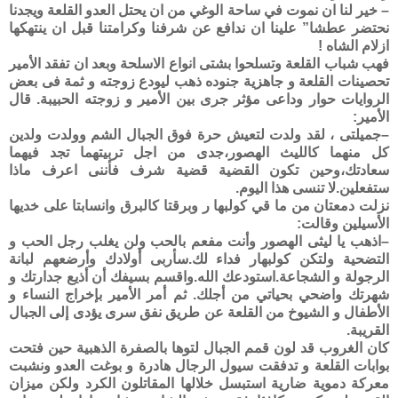
– خير لنا ان نموت في ساحة الوغي من ان يحتل العدو القلعة ويجدنا
نحتضر عطشا” علينا ان ندافع عن شرفنا وكرامتنا قبل ان ينتهكها
ازلام الشاه !
فهب شباب القلعة وتسلحوا بشتى انواع الاسلحة وبعد ان تفقد الأمير
تحصينات القلعة و جاهزية جنوده ذهب ليودع زوجته و ثمة فى بعض
الروايات حوار وداعى مؤثر جرى بين الأمير و زوجته الحبيبة. قال
الأمير:
–جميلتى ، لقد ولدت لتعيش حرة فوق الجبال الشم وولدت ولدين
كل منهما كالليث الهصور،جدى من اجل تربيتهما تجد فيهما
سعادتك،وحين تكون القضية قضية شرف فأننى اعرف ماذا
ستفعلين.لا تنسى هذا اليوم.
نزلت دمعتان من ما قي كولبها ر وبرقتا كالبرق وانسابتا على خديها
الأسيلين وقالت:
–اذهب يا ليثى الهصور وأنت مفعم بالحب ولن يغلب رجل الحب و
التضحية ولتكن كولبهار فداء لك.سأربى أولادك وأرضعهم لبانة
الرجولة و الشجاعة.استودعك الله.واقسم بسيفك أن أذيع جدارتك و
شهرتك واضحي بحياتي من أجلك. ثم أمر الأمير بإخراج النساء و
الأطفال و الشيوخ من القلعة عن طريق نفق سرى يؤدى إلى الجبال
القريبة.
كان الغروب قد لون قمم الجبال لتوها بالصفرة الذهبية حين فتحت
بوابات القلعة و تدفقت سيول الرجال هادرة و بوغت العدو ونشبت
معركة دموية ضارية استبسل خلالها المقاتلون الكرد ولكن ميزان