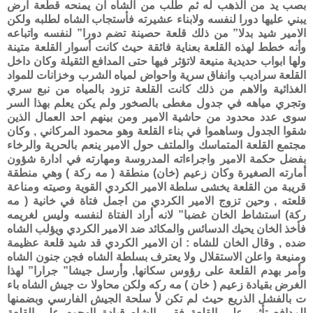
بصب يد من الذهب له ثم طلب من الشاه ان يمنحه قطعة ارض
يبني عليها دورا لنفسه ولابناء عشيرته فأستجاب الشاه لطلبه ولكن
الامير شيد بدلا” من ذلك قلعة حصينة تضم دورا” لنفسه واتباعه
وأنه خطط لهذه القلعة بعناية فائقة حيث كانت أسوار القلعة متينة
ولها ابواب حديدية منيعة لاتؤثر فيها حتى المدافع الثقيلة وكان داخل
القلعة سراديب وانفاق سرية واحواض لمياه الشرب وخزانات للمواد
الغذائية والاهم من ذلك كانت القلعة تزود بالمياه من نبع سري
وتجري مياهه في جدول مغطى بالصخور ولم يكن يعلم بهذا السر
سوى عدد محدود من حاشية الامير ومن بينهم احد العمال الذين
شقوا الجدول وساهموا في بناء القلعة وهو محمود المركاني , وكان
مجتمع القلعة المتماسك والملتف حول الامير ينعم بالحرية والرخاء
بفضل حكمة الامير واجراءاته المدروسة ومهارته في ادارة شؤون
أمارته الصغيرة وكان زعيم (خان) منطقة ( مه ركة ) وهي منطقة
قريبة من القلعة يخشى سلطة الامير الكردي القوية وصيته ومناعة
قلعته , وحين تزوج الامير الكردي من اجمل فتاة في خانية ( مه
ركة) استشاط الخان غضبا” لانه أراد الفتاة لنفسه وليس لغريمه
فأخذ الخان يحيك الدسائس والمكائد ضد الامير الكردي ويؤلب الشاه
ضده , وقال الخان للشاه : ان الامير الكردي قد شيد قلعة عظيمة
ومنيعة واعلن الاستقلال ولا يعترف بسلطة الشاه فجن جنون الشاه
وأمر بهدم القلعة على رؤوس سكانها, وأرسل جيشا” جرارا” لهذا
الغرض بقيادة زعيم ( خان ) مه ركه ولكن محاولا ت جيش الشاه باء
ت بالفشل الذريع حيث لم تكن لأ سلحة الجيش الفارسي وبضمنها
المدافع تأثير على القلعة فقرر الشاه قيادة الهجوم على القلعة