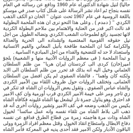
حاليا) لنيل شهادة الدكتوراه عام 1960 ودافع عن رسالته في العام
نفسه بنجاح ثم اعاد نشر الرسالة على شكل كتاب صدر في موسكو
باللغة الروسية في عام 1967 تحت عنوان ” الخان ذو الكف الذهب
الكردي ” ( دمدم ) , وعلى هذا النحو نرى ان هذه الملحمة البطولية
قد نالت اكبر قدر من العناية والاهتمام بين ملاحم البطولة الكردية
لانها تجسيد رائع لطموحات الشعب الكردي ونضاله الطويل من اجل
نيل حقوقه القومية المغتصبة وانشداده الى الحرية والعدالة
والكرامة كما ان الملحمة طافحة بأنبل المعاني والقيم الانسانية
واستعداد لا حد له للتضحية والفداء من اجل المباديء السامية .
و تبدأ الملحمة ( فى معظم الروايات الأدبية منها و الشعبية) بلجؤ
امير(خان) كردى الى كردستان ايران هربا” من ظلم السلطان
العثماني وخيل اليه انه بذلك قد تحرر من ظلم السلطان الى الابد
ولكنه كان واهما” ، فالشاه الصفوى لم يكن افضل من السلطان
العثمانى. وتختلف الروايات حول ظروف اللقاء بين الأمير الكردى
والشاه عباس الصفوي , وتقول بعض الروايات ان الشاه قد تنكر في
زي تاجر ومر على خيمة الامير الكردي قرب أورمية وان كف الامير
قد احترق وهو يناول جمرة نار ليشعل بها الشاه غليونه فكافأه الشاه
بكيس من الذهب وضعه في كف الامير وتشير روايات أخرى أنه قد
ذهب الى بلاط الشاه من تلقاء نفسه وانه عمل سائسا” لخيول
الشاه وذات مرة هاجمته زمرة من قطاع الطرق فدافع عن نفسه
دفاع الابطال واستطاع انقاذ الخيول وقتل معظم افراد الزمرة وولى
الباقون الأدبار ولكن الامير فقد أحدى يديه في المعركة فأمر الشاه