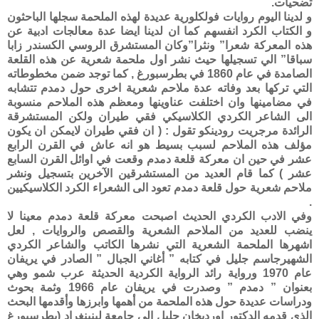
تضحيات.
و لدينا اليوم روايات فولكلورية عديدة لهذه الملحمة سجلها الباحثون
و الكتاب الكرد انفسهم كما ان لدينا ايضا عدة معالجات ادبية عن
هذه المعركة شعرا” ونثرا”وكان المستشرق الروسي الكسندر زابا
سباقا” الي تسجيلها حيث نشر اول ملحمة شعرية عن هذه القلعة
الصامدة في عام 1860 في بطرسبورغ , كما توجد ضمن مخطوطاته
التي تركها بعد وفاته عدة ملاحم شعرية اخرى حول دمدم تتشابه
في مضامينها وان اختلفت عناوينها ومعظم هذه الملاحم منسوبة
الى الشاعر الكردي الكلاسيكي فقي طيران ولكن المستشرقة
الرائدة مرجريت رودينكو تقول : ( ان فقي طيران لايمكن ان يكون
مؤلف هذه الملاحم لسبب بسيط هو انه عاش في القرن الرابع
عشر في حين ان معركة قلعة دمدم وقعت في اوائل القرن السابع
عشر ) كما قام العديد من المستشرقين الآخرين بتسجيل ونشر
ملاحم شعرية حول قلعة دمدم تعود الى الشعراء الكرد الكلاسيكيين
.
وفي الادب الكردي الحديث اصبحت معركة قلعة دمدم معينا لا
ينضب للعديد من الملاحم الشعرية والقصص والروايات , لعل
اشهرها الملحمة الشعرية التي نشرها الكاتب والشاعر الكردي
الشهيرجاسم جليل في كتابه ” أغاني الجبال ” الصادر في يريفان
عام 1970 ورواية رائد الرواية الكردية الحديثة عرب شمو وهي
بعنوان ” دمدم ” وصدرت في يريفان عام 1966 وثمة بحوث
ودراسات عديدة حول هذه الملحمة من أهمها وابرزها وأقدمها البحث
الذي قدمه الدكتور اورديخان جليل الى جامعة لينينغراد (بطرسبورغ