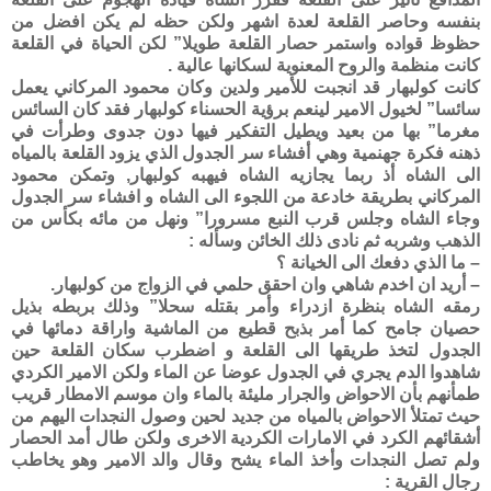
بنفسه وحاصر القلعة لعدة اشهر ولكن حظه لم يكن افضل من
حظوظ قواده واستمر حصار القلعة طويلا” لكن الحياة في القلعة
كانت منظمة والروح المعنوية لسكانها عالية .
كانت كولبهار قد انجبت للأمير ولدين وكان محمود المركاني يعمل
سائسا” لخيول الامير لينعم برؤية الحسناء كولبهار فقد كان السائس
مغرما” بها من بعيد ويطيل التفكير فيها دون جدوى وطرأت في
ذهنه فكرة جهنمية وهي أفشاء سر الجدول الذي يزود القلعة بالمياه
الى الشاه أذ ربما يجازيه الشاه فيهبه كولبهار, وتمكن محمود
المركاني بطريقة خادعة من اللجوء الى الشاه و افشاء سر الجدول
وجاء الشاه وجلس قرب النبع مسرورا” ونهل من مائه بكأس من
الذهب وشربه ثم نادى ذلك الخائن وسأله :
– ما الذي دفعك الى الخيانة ؟
– أريد ان اخدم شاهي وان احقق حلمي في الزواج من كولبهار.
رمقه الشاه بنظرة ازدراء وأمر بقتله سحلا” وذلك بربطه بذيل
حصيان جامح كما أمر بذبح قطيع من الماشية واراقة دمائها في
الجدول لتخذ طريقها الى القلعة و اضطرب سكان القلعة حين
شاهدوا الدم يجري في الجدول عوضا عن الماء ولكن الامير الكردي
طمأنهم بأن الاحواض والجرار مليئة بالماء وان موسم الامطار قريب
حيث تمتلأ الاحواض بالمياه من جديد لحين وصول النجدات اليهم من
أشقائهم الكرد في الامارات الكردية الاخرى ولكن طال أمد الحصار
ولم تصل النجدات وأخذ الماء يشح وقال والد الامير وهو يخاطب
رجال القرية :