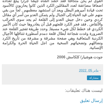
القوى لم يكن متكافئا فقد حشد الشاه جيشا جرارا يبلغ تعداده
اضعافا مضاعفة لعدد المقاتلين الكرد الذين كانوا يحاربون كالأسود
تحت قيادة أميرهم البطل وبعد أن استشهد معظمهم , لجأ من بقي
منهم على قيد الحياة إلى الجبال ولم يتمكن العدو من أسر أي مقاتل
كردي وحين دخل جيش العدو إلى القلعة لم يجد سوى الخرائب
والأنقاض , فقد فجر الكرد قلعتهم قبل أن يغادروها حيث كان الأمير
الكردي قد خطط لكل شيء مسبقا, وحدد طريقة تفجير القلعة عند
الضرورة وغدت شجاعة أبطال قلعة دمدم أسطورة تتناقلها الأجيال
الكردية المتعاقبة وهي صفحة مشرقة و مشرفة من تأريخ الكرد
ونضائلهم وتضحياتهم السخية من اجل الحياة الحرة والكرامة
الإنسانية.
------------------------------
جودت هوشيار/ كلكامش 2006
-
يناير 05, 2022
مشاركة
ليست هناك تعليقات:
إرسال تعليق