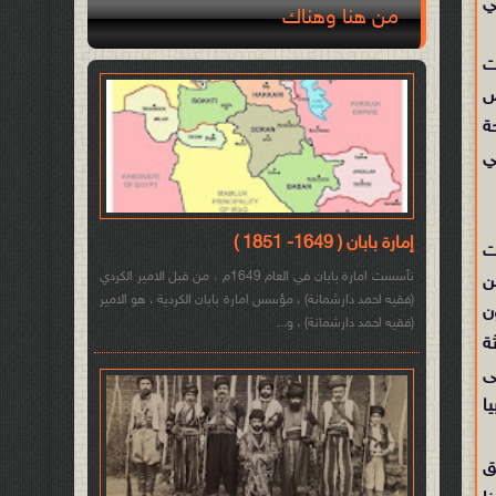
ي
من هنا وهناك
 لواشنطن. نقاشات عام 2018 ليست
ض
ة
ي
إمارة بابان ( 1649- 1851 )
ت
تأسست امارة بابان في العام 1649م ، من قبل الامير الكردي
ن
(فقيه احمد دارشمانة) ، مؤسس امارة بابان الكردية ، هو الامير
ن
(فقيه احمد دارشمانة) ، و...
ة
ى
ا
ق