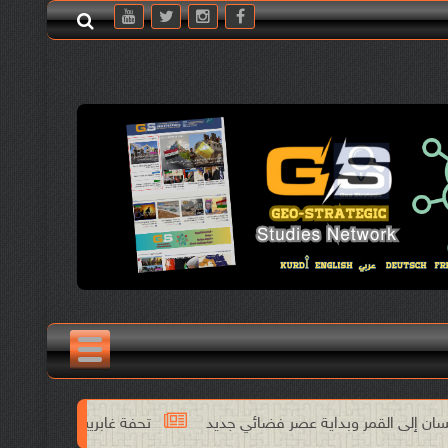
تحفة غابرييل غارسيا ماركيز تجتاح شاشة نيتفليكس (