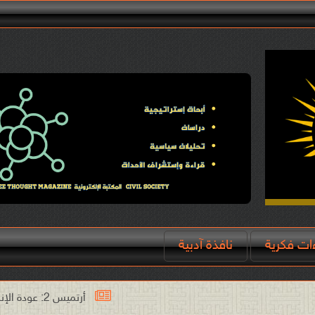
ءات فكرية
نافذة آدبية
أرتميس 2: عودة الإنسان إلى القمر وبداية عصر فضائي جديد