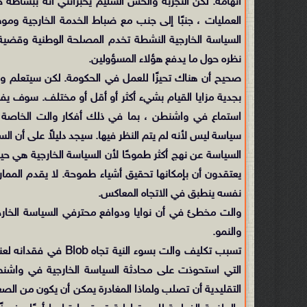
اتهامه. لكن التجربة والحس السليم يخبرانني أنه ببساطة 
العمليات ، جنبًا إلى جنب مع ضباط الخدمة الخارجية ومو
السياسة الخارجية النشطة تخدم المصلحة الوطنية وقضية ا
نظره حول ما يدفع هؤلاء المسؤولين.
صحيح أن هناك تحيزًا للعمل في الحكومة. لكن سيتعلم وال
بجدية مزايا القيام بشيء أكثر أو أقل أو مختلف. سوف يفا
استماع في واشنطن ، بما في ذلك أفكار والت الخاصة ب
سياسة ليس لأنه لم يتم النظر فيها. سيجد دليلاً على أن ال
السياسة عن نهج أكثر طموحًا لأن السياسة الخارجية هي حيات
يعتقدون أن بإمكانها تحقيق أشياء طموحة. لا يقدم الممارس
نفسه ينطبق في الاتجاه المعاكس.
والت مخطئ في أن نوايا ودوافع محترفي السياسة الخارجية
والنمو.
التي استحوذت على محادثة السياسة الخارجية في واشنط
التقليدية أن تصلب ولماذا المغادرة يمكن أن يكون من الص