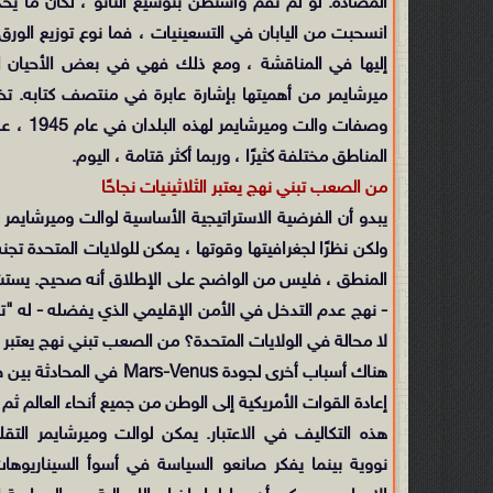
المضادة. لو لم تقم واشنطن بتوسيع الناتو ، لكان ما يحد
انسحبت من اليابان في التسعينيات ، فما نوع توزيع الور
إليها في المناقشة ، ومع ذلك فهي في بعض الأحيان الإجا
ميرشايمر من أهميتها بإشارة عابرة في منتصف كتابه. تخ
وصفات و
المناطق مختلفة كثيرًا ، وربما أكثر قتامة ، اليوم.
من الصعب تبني نهج يعتبر الثلاثينيات نجاحًا
يبدو أن الفرضية الاستراتيجية الأساسية لوالت وميرشايمر
ولكن نظرًا لجغرافيتها وقوتها ، يمكن للولايات المتحدة تجنب 
المنطق ، فليس من الواضح على الإطلاق أنه صحيح. يستشهد
- نهج عدم التدخل في الأمن الإقليمي الذي يفضله - له "
لا محالة في الولايات المتحدة؟ من الصعب تبني نهج يعتبر الث
هناك أسباب أخرى لجودة s
إعادة القوات الأمريكية إلى الوطن من جميع أنحاء العالم ث
هذه التكاليف في الاعتبار. يمكن لوالت وميرشايمر ال
نووية بينما يفكر صانعو السياسة في أسوأ السيناريوه