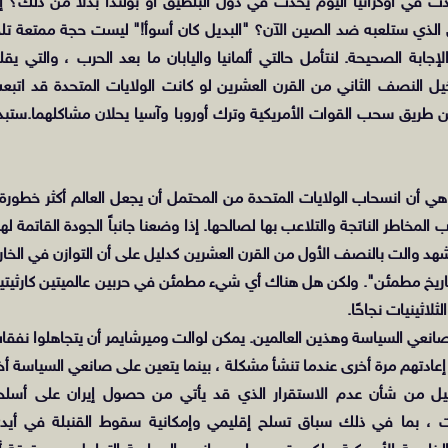
ث في أوكرانيا اليوم يحدث في دول البلطيق أو بولندا بدلاً من ذلك؟ إذ
ق الذي ستلعبه ضد الصين الآن؟ "البديل كان أسوأ!" ليست حجة ممتعة تلج
بة الصحيحة. لنتأمل حالتي ألمانيا واليابان ما بعد الحرب ، والتي يقل
يل النصف الثاني من القرن العشرين لو كانت الولايات المتحدة قد اتبع
الت وميرشايمر لهذه البلدان في عام 1945 ، عن طريق سحب القوات الأمريكية وترك أوروبا وآسيا يحلان مشاكلهما.ستب
 هي أن انسحاب الولايات المتحدة من المحتمل أن يجعل العالم أكثر خطورة 
المخاطر الناتجة والتلاعب بها لصالحها. إذا وضعنا جانباً الجودة القاتمة لهذ
 والت بالنصف الأول من القرن العشرين كدليل على أن التوازن في الخار
تاريخ مطمئن". ولكن هل هناك أي شيء مطمئن في حربين عالميتين كارثيتي
لاثينيات نجاحًا.
Mars-Venu في المحادثة بين صانعي السياسة وهذين العالمين. يمكن لوالت وميرشايمر أن يتجاهلوا نفق
م إعادتهم مرة أخرى عندما تنشأ مشكلة ، بينما يتعين على صانعي السياسة أخ
تقليل من شأن عدم الاستقرار الذي قد يأتي من حصول إيران على أسلح
ات ، بما في ذلك سباق تسلح إقليمي وإمكانية سقوط القنبلة في أيد