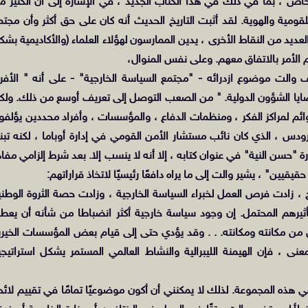
خاص ، بما في ذلك في هذا الكتاب الجديد ، في الإشارة إلى أن الكثير م
للقومية والهوية. لقد أثبت التاريخ الحديث أنه كان على حق أكثر وأن مجتم
عديد من النقاط الأخرى ، يدين الممارسون لهؤلاء العلماء (والأكاديمية بشك
م الأمر بالاتفاق معهم. وعلى نفس المنوال،
ّف والت موضوع ازدرائه - "مجتمع السياسة الخارجية" - على أنه " الأفرا
ا الشؤون الدولية. " من الصعب التوصل إلى تعريف أوسع من ذلك. ولك
ائم لمراكز الفكر ، ومنظمات الدفاع ، والمؤسسات ، وأفراد محددين يؤلفو
 ، الذي كان نائب مستشار الأمن القومي في إدارة أوباما ، لكنه تبنا
رة "حسن النية" في عنوان كتابه ، إلا أنه لا ينسب إلا. بعد شرط إلزامي مفاد
ن" ، يشير والت إلى ما يراه دافعًا رئيسيًا لاتخاذ قراراتهم:
رج ، زادت فرص العمل لخبراء السياسة الخارجية ، وزادت حصة الثروة الوطني
أثيرهم المحتمل. إن وجود سياسة خارجية أكثر انضباطا من شأنه أن يعط
ل من مكانته ومكانته. . . وقد يؤدي حتى إلى قيام بعض المؤسسات الخيري
ى ، فإن الهيمنة الليبرالية والنشاط العالمي المستمر يشكل استراتيجي
ذه المجموعة. لذلك لا يمكنني أن أكون موضوعيًا تمامًا في تقييم لائح