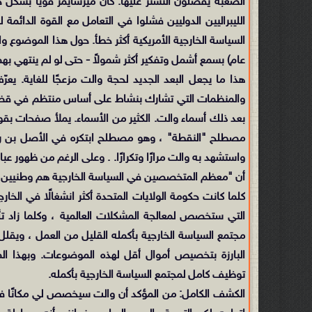
الصعبة يفضلون التستر عليها. كان ميرشايمر قوياً بشكل 
الليبراليين الدوليين فشلوا في التعامل مع القوة الدائمة 
السياسة الخارجية الأمريكية أكثر خطأ. حول هذا الموضوع وال
عام) بسمع أشمل وتفكير أكثر شمولاً - حتى لو لم ينتهي به
هذا ما يجعل البعد الجديد لحجة والت مزعجًا للغاية. يعر
والمنظمات التي تشارك بنشاط على أساس منتظم في قضاي
بعد ذلك أسماء والت. الكثير من الأسماء. يملأ صفحات بقو
مصطلح "النقطة" ، وهو مصطلح ابتكره في الأصل بن رودس
واستشهد به والت مرارًا وتكرارًا. . وعلى الرغم من ظهور عبا
أن "معظم المتخصصين في السياسة الخارجية هم وطنيين حقيقيي
كلما كانت حكومة الولايات المتحدة أكثر انشغالًا في الخا
التي ستخصص لمعالجة المشكلات العالمية ، وكلما زاد ت
مجتمع السياسة الخارجية بأكمله القليل من العمل ، ويقل
البارزة بتخصيص أموال أقل لهذه الموضوعات. وبهذا المعن
توظيف كامل لمجتمع السياسة الخارجية بأكمله.
الكشف الكامل: من المؤكد أن والت سيخصص لي مكانًا في ه