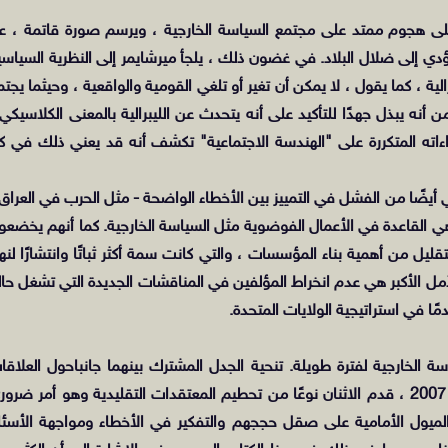
على هجوم ممتد على مجتمع السياسة الخارجية ، ويرسم صورة قاتمة ، عب
 إلى ضلال البلاد. في غضون ذلك ، يلجأ ميرشايمر إلى النظرية السياسي
الية ، كما يقول ، لا يمكن أن تغير أو تلغي القومية والواقعية ، وحيثما يجتم
 أنه يبذل جهدًا للتأكيد على أنه يتحدث عن الليبرالية بالمعنى الكلاسيكي 
اته المتكررة على "الهندسة الاجتماعية" تكشف أنه قد يعني ذلك في كل
ني أيضًا من الفشل في التمييز بين الأخطاء الواضحة - مثل الحرب في العراق 
تي هي القاعدة في الأعمال الفوضوية مثل السياسة الخارجية. كما أنهم يخضعو
لتقليل من أهمية بناء المؤسسات ، والتي كانت سمة أكثر ثباتًا وانتشارًا لنه
لأمل الأكبر هي عدم انخراط المؤلفين في المناقشات الجديدة التي تشغل حاليً
ًا في استراتيجية الولايات المتحدة.
 الخارجية لفترة طويلة. تنحية الجدل المشترك بينهما جانبا
حول العلاقا
الأمريكية الإسرائيلية ، الذي نُشر في شكل كتاب في عام 2007 ، قدم الاثنان نوعًا من تحطيم المعتقدات التقليدية وهو أمر ضر
الميول الأمامية على صقل حججهم والتفكير في الأخطاء ومواجهة الأسئل