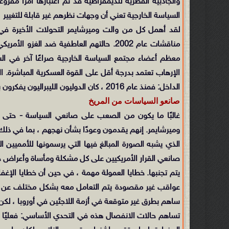
والجاذبية الفطرية للديمقراطية قد تم اعتبارها أمرًا مف
السياسة الخارجية تعني أن وجهات نظرهم غير قابلة للتغيير ،
مناقشات عام 2002. حالتهم العاطفية ضد ا
معظم أعضاء مجتمع السياسة الخارجية صراعًا آخر في الشر
الإرهاب تعتمد بدرجة أقل على القوة العسكرية المباشرة. 
الداخل: فمنذ عام 2016 ، كان الدوليون الليبراليون يفكرون بشكل أكثر وضوحًا في العلاقة بين السياسة الخارجية والسياسة المحلية.
صانعو السياسات من المريخ
غالبًا ما يكون من الصعب على صانعي السياسة - حتى 
وميرشايمر. إنهم يقدمون وعودًا بشأن نهجهم ، بما في ذلك ا
الذي يشبه الصورة المبالغ فيها التي يرسمونها للأمميين
صانعي القرار الأمريكيين على كل مشكلة ومأساة وأعراض جانب
يتم تجنبها. خطايا العمولة مهمة ، في حين أن خطايا الإغف
عواقب غير مقصودة يتم التعامل معه بشكل مختلف عن ال
ساهم بطرق غير متوقعة في أزمة اللاجئين في أوروبا ، لكن 
تساهم حالات الانفصال هذه في التحدي الأساسي: فعليًا أن