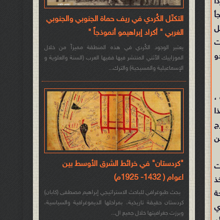
ا
أ
التكتّل الكُردي في ريف حماة الجنوبي والجنوبي
ل
الغربي " أكراد إبراهيمو أنموذجاً "
ت
يعتبر الوجود الكُردي في هذه المنطقة مميزاً من خلال
دو
الموزاييك الأثني المنتشر فيها ففيها العرب (السنة والعلوية و
الإسماعيلية والمسيحية) والترك...
،
ا
ج
ن
"كردستان" في خرائط الشرق الأوسط بين
ات
اعوام ( 1432- 1925م)
ذ
بحث طبوغرافي للباحث الاستراتيجي إبراهيم مصطفى (كابان)
ة
كردستان حقيقة تاريخية، بمراحلها الديموغرافية والسياسية،
ي
وبرزت جغرافيتها خلال جميع ال...