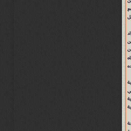
ن
ع
ل
د
ن
ن
ه
ه
ة
ي
ة
ة
ة