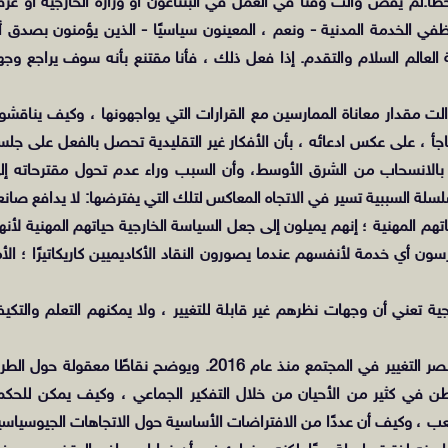
خطأ.لم يقض والت وقتًا في العمل في البنتاغون أو وزارة الخارجية أو غرف
ظفي الخدمة المدنية - ونعم ، المعينون سياسيًا - الذين يؤمنون بصدق أ
لعالم السلام والتقدم. إذا فعل ذلك ، فأنا مقتنع بأنه سوف يراجع وجه
ت مقدار معاناة الممارسين مع القرارات التي يواجهونها ، وكيف يناقشو
جأ ، على عكس ادعائه ، بأن الأفكار غير التقليدية تحصل بالفعل على جلس
الانسحاب من الشرق الأوسط، وأن السبب وراء عدم تحول مقترحاته إل
سلسلة السببية تسير في الاتجاه المعاكس لتلك التي يفترضها: لا يدافع صانع
هم المهنية ؛ إنهم يميلون إلى جعل السياسة الخارجية حياتهم المهنية لأنه
ون أي خدمة لأنفسهم عندما يصورون النقاد الأكاديميين كاريكاتيرًا ؛ الأم
 تعني أن وجهات نظرهم غير قابلة للتغيير ، ولا يمكنهم التعلم والتكي
تسبب تكليف والت بسوء النية تجاه Blob في فقدانه لعنصر التغيير في المجتمع منذ عام 2016. ويوضح نقاطًا معقولة حول
ن في كثير من الأحيان من خلال التفكير الجماعي ، وكيف يمكن للحكم
عب ، وكيف أن عددًا من الافتراضات الأساسية حول الاتجاهات الجيوسياسي