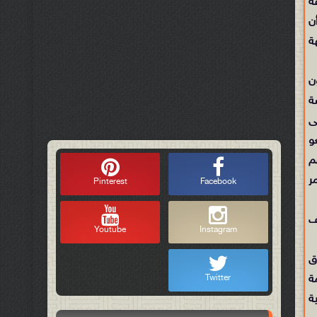
ة
ن
ة
ن
ة
ى
و
م
ر
Pinterest
Facebook
ف
Youtube
Instagram
 الطرق
ة
Twitter
ة