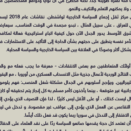
روغًا منه لفترة طويلة جدًا. لكنه مخطئ في أن نوايا ودوافع المتخصصين ف
 ولا يمكنهم التعلم والتكيف والنمو.
لقد أهمل كل من والت وميرشايمر التحولات الأخيرة في مركز ثقل إجماع السياسة الخارجية
لغزو الأمريكي للعراق ، على سبيل المثال ، تبدو مجمدة في الوقت المناسب. سيعار
ق الأوسط. يدور الجدل الآن حول كيفية اتباع استراتيجية فعالة لمكافح
الأمر نفسه ينطبق على حجتهم بشأن الحاجة إلى التأكيد على الاستثمارات ف
أولئك المتعاطفين مع بعض الانتقادات - معرفة ما يجب فعله مع وال
لنتائج الوردية لأعمال جذرية مثل الانسحاب العسكري من أوروبا ، مع اليقي
 الليبراليين. ويؤجج أسلوبهم في الجدال مشكلة شغل المنصب: فهم يلومو
ية غير متوقعة ، بينما يأخذون كأمر مسلم به كل إنجاز يتم تحقيقه أو كارث
ال ليست كذلك ، أو على الأقل ليس كثيرًا ، لذا فإن التصرف الذي يؤدي إل
تقاعس عن العمل الذي يؤدي إلى عواقب غير مقصودة. و تدخل في ليبي
الافتقار إلى التدخل في سوريا ربما يكون قد فعل ذلك أيضًا.
 تعتمد كل حجة يقدمها صانعو السياسة ردًا على نقد العلماء على الحقائ