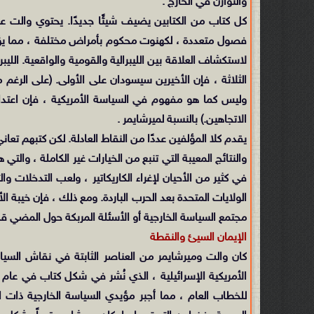
والتوازن في الخارج .
كل كتاب من الكتابين يضيف شيئًا جديدًا. يحتوي والت 
فصول متعددة ، لكهنوت محكوم بأمراض مختلفة ، مما يؤدي
لاستكشاف العلاقة بين الليبرالية والقومية والواقعية. الليبر
الثلاثة ، فإن الأخيرين سيسودان على الأولى. (على الرغم من
وليس كما هو مفهوم في السياسة الأمريكية ، فإن اعتداء
الاتجاهين.) بالنسبة لميرشايمر .
يقدم كلا المؤلفين عددًا من النقاط العادلة. لكن كتبهم تعا
والنتائج المعيبة التي تنبع من الخيارات غير الكاملة ، وال
في كثير من الأحيان لإغراء الكاريكاتير ، ولعب التدخلات وا
الولايات المتحدة بعد الحرب الباردة. ومع ذلك ، فإن خيبة ا
مجتمع السياسة الخارجية أو الأسئلة المربكة حول المضي قدم
الإيمان السيئ والنقطة
كان والت وميرشايمر من العناصر الثابتة في نقاش السياسة
للخطاب العام ، مما أجبر مؤيدي السياسة الخارجية ذات 