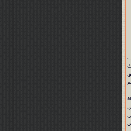
ات
ث
ق
م
ة
ي
ي
س