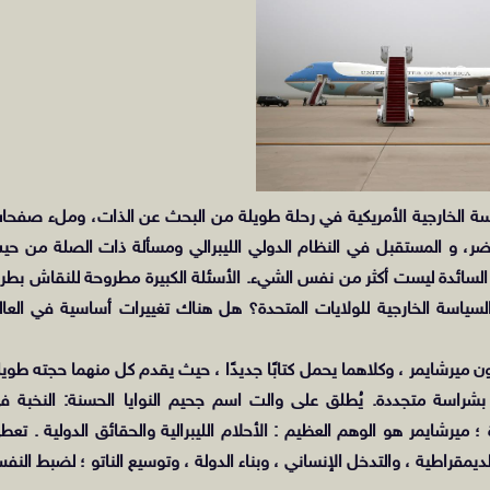
م 2016، شرعت مجتمع السياسة الخارجية الأمريكية في رحلة طويلة من البحث عن الذات، وملء صفح
ر، و المستقبل في النظام الدولي الليبرالي ومسألة ذات الصلة من حي
اعر السائدة ليست أكثر من نفس الشيء. الأسئلة الكبيرة مطروحة للنقاش بطر
ياسة الخارجية للولايات المتحدة؟ هل هناك تغييرات أساسية في العال
ن ميرشايمر ، وكلاهما يحمل كتابًا جديدًا ، حيث يقدم كل منهما حجته طويل
 بشراسة متجددة. يُطلق على والت اسم جحيم النوايا الحسنة: النخبة ف
؛ ميرشايمر هو الوهم العظيم : الأحلام الليبرالية والحقائق الدولية . تعط
يمقراطية ، والتدخل الإنساني ، وبناء الدولة ، وتوسيع الناتو ؛ لضبط النف