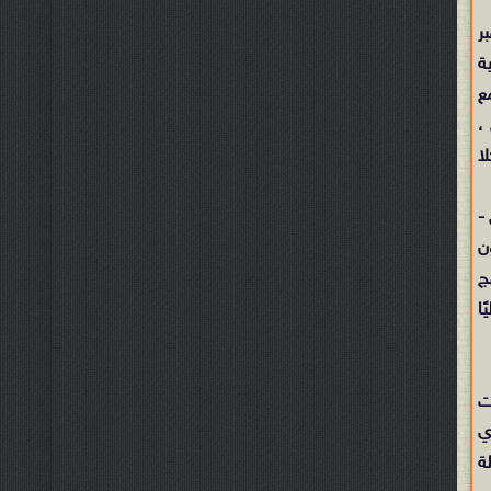
ر
ة
ع
،
ا
-
ن
ج
ا
ت
وري
ة