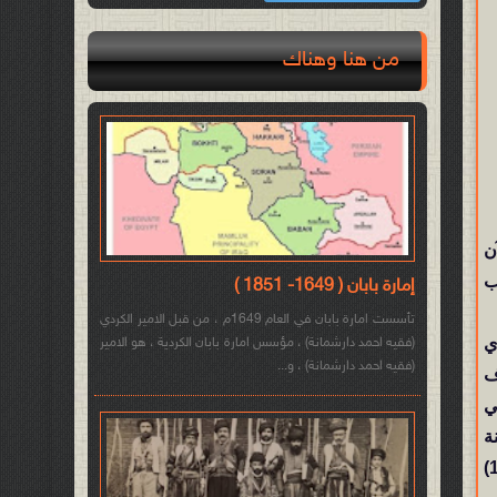
من هنا وهناك
ن
ب
إمارة بابان ( 1649- 1851 )
تأسست امارة بابان في العام 1649م ، من قبل الامير الكردي
أي
(فقيه احمد دارشمانة) ، مؤسس امارة بابان الكردية ، هو الامير
(فقيه احمد دارشمانة) ، و...
اف
ي
الى سنة (1350) قبل الميلاد، أي لمدة 150 سنة
[1]. هذا يعني أنّ المهاجرين الأموريين الذين كانوا أقلية في كوردستان، إستلموا الحُكم الفعلي في مملكة آشور من سنة (1100)