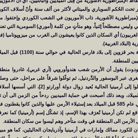
د التي هي سنة إسقاط الإمبراطورية الآشورية من قِبل الميديين والبابليين، أي أنّ الأمورّي
 كانت بلاد آشور تحت الحُكم السوباري والميتاني لأكثر من ألف سنة وأنّ أسلاف الكو
لإمبراطورية الآشورية، ذاب الأموريون في الشعب الكوردي وإختفوا. م
 وليس مصطلحاً إثنياً، وهو متأتٍ من كلمة (أموري) السومرية التي تعن
لغربيون) أي السكان الذين كانوا يعيشون الى الغرب من ميزوپوتاميا (ف
(البلاد الغربية).
تذكر الدراسات أن الفُرس هم آريون هاجروا من منطقة بحر قزوين إلى بلاد فارس الحالية في حوالي سنة (0
(هيرودوت) يقول أن الأرمن شعب هندوأوروپي (آري غربي)، غادروا منطق
غرى عبر البوسفور والدَّردنيل، ثم توغّلوا شرقاً على مراحل، حتى وصلو
إلى أرارات في أواخر القرن السابع قبل الميلاد، ووصلوا إلى أرمينيا الحالية بُعيد زوال دولة أورارتو [2]، التي أس
ث دامت مملكة أورارتو الى عام 625 قبل الميلاد، وبعد ذلك أصبحت في حماية الميديين ردحاً من الزمن الى أن 
القضاء عليها عند قيام ثورة العشائر الكوردية الگوتية في عام 585 قبل الميلاد بعد إستيلاء الأرمن عليها والذين كانوا يقطنون
قع لم تكن أرمينيا تُعرَف بهذا الإسم، إذ تشكّل إسم (أرمينيا) كما نعرف
للكورد ممالك وإمارات في أرمينيا وآذربايجان الحاليتَين، كما هو مبي