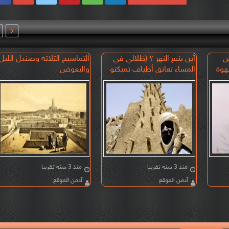

ض
أين ينبع النهر ؟ (ظلالي في
التماسيح الثلاثة وصندل الليل
هوة
المساء تعانق أطياف تمبكتو
والبعوض
ي
وللقلب وجيب )
منذ 3 سنه تقريبا
منذ 3 سنه تقريبا
آدمن الموقع
آدمن الموقع