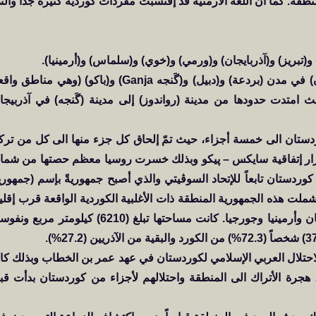
نطقة. كما أنّ اللغة الأرمنية قد إقتسبت مفردات كوردية كثيرة جداً والت
2. إمارة شدادي (951 – 1198 م): شملت منطقة (أرّان) في مدن (بردعة) و(دبيل) و(گَنجه Ganja) و(باكو) (وهي مناط
يث امتدت حدودها من مدينة (رواندوز) إلى مدينة (گَنجه) في آذربيجا
مراء 1923 م: تم تقسيم ﻛوﺮﺩﺳﺘﺎﻥ الى خمسة أجزاء، حيث تمّ إلحاق كل جزء منها الى كل من ترك
 أسرار إتفاقية سايكس – پيكو وبذلك خسرت روسيا معظم حصتها من شما
كوردستان تابعاً للإتحاد السوڤيتي والذي أصبح جمهوريةً بإسم (جمهوري
راء) في 7 تموز من عام 1923 ميلادي. شملت هذه الجمهورية المنطقة ذات الأغلبية الكوردية الواقعة قرب إقل
(ناڤورني كراباخ) التابعة لآذربايجان. كانت تحدها آذربايجان وأرمينيا وجورجيا. كانت مساحتها تبلغ (6210) كيلومتر مرب
لاحتلال العربي الإسلامي لكوردستان في عهد عمر بن الخطاب وبذلك كا
جرة الأتراك الى المنطقة واحتلالهم لأجزاء من كوردستان بدأت قب