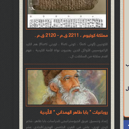
مملكة كوتيوم ، 2211 ق.م - 2120 ق.م .
الكوتيين (گوتي Guti ، كوتي Kuti ، كورتي Kurti) هم الكرد
الزاغروسيين الأوائل الذين يعتبرون نواة الأمة الكردية ، فهم
اقدم سلالة من السلالات ال...
ب
ل
روباعيات " بابا طاهر الهمذاني " الكُردية
إعداد وتنسيق: فريق الجيوستراتيجي للدراسات بابا طاهر، شاعر
كردي لوري، عاش في القرن الخامس الهجري/الحادي عشر