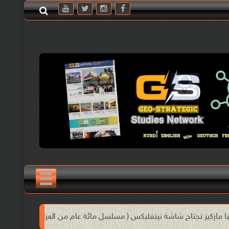
س ( مسلسل مائة عام من العزلة )
صدور رواية "العودة إلى هليليكي" 