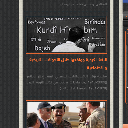
الميلادي. ويسمى بابا طاهر الهمذان...

اللغة الكردية وواقعها خلال التحولات التاريخية
والاجتماعية
مقدمة يؤكد الكاتب والباحث البريطاني العقيد إدغار أوبالنس
((Edgar O.Balance, 1918-2009 في كتاب الثورة الكردية
(Kurdish Revolt: 1961-1970) أنّ...