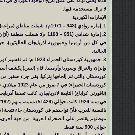
أدناه والتي تؤكد على عُمق تاريخ الوجود الكوردي في الم
لا تزال مستخدمة فيها.
الإمارات الكوردية
1. إمارة روادي (948 – 1071م): شملت مناطق (مراغة) و(تبريز) و(آذربايجان) و(ورمي) و(خوي) و(سلماس) و(أرمينيا).
في كل من أرمينيا وجمهورية آذربايجان الحاليتَين)، ح
الحالية.
3. جمهورية كوردستان الح
وإيران والعراق وسوريا وأرمينيا. قام (لينين) بِكشف
كوردستان والتي تم إلحاقها بِتركيا. بقي جزء صغير من 
كوردستان الحم
في سنة 1926 كانت حوالي (51426) نسمة، منهم (37182) شخصاً (72.3%) من الكورد والبقية من الآذريين (27.2%).
بالنسبة للعرب فأنّ تواجدهم في كوردستان جاء نتيجة ا
موطنهم يقتصر على الصحراء العربية. من جهة أخرى، ه
حوالي 900 سنة فقط.