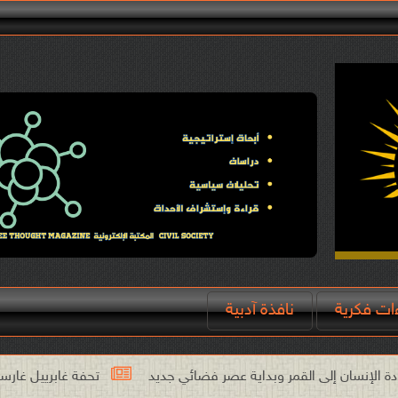
ءات فكرية
نافذة آدبية
تحفة غابرييل غارسيا ماركيز تجتاح شاشة نيتفليك