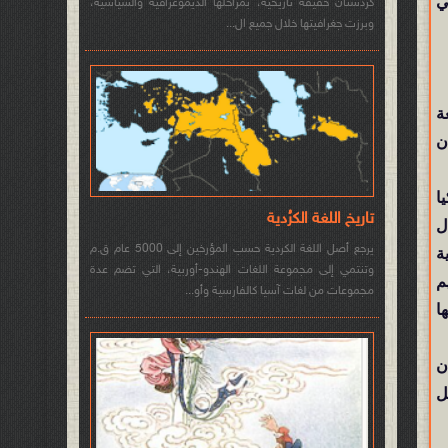
ي
كردستان حقيقة تاريخية، بمراحلها الديموغرافية والسياسية،
وبرزت جغرافيتها خلال جميع ال...
ق واقعة
ن
يا
تاريخ اللغة الكرُدية
ل
يرجع أصل اللغة الكردية حسب المؤرخين إلى 5000 عام ق.م
ة
وتنتمي إلى مجموعة اللغات الهندو-أوربية، التي تضم عدة
يم
مجموعات من لغات آسيا كالفارسية وأو...
ع ونفوسها
ن
ل