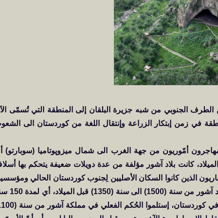
 من الطرف الجنوبي من شبه جزيرة البلقان إلى المنطقة التي تُسمّى الآ
نيين في المنطقة في زمن إبتكار الزراعة وإنتقال اللغة من كوردستان الى الشعو
لميلاد حصل تدفق مهاجرون أمّوريون من جهة الغرب الى شمال ميزوپوتاميا (سوبارتو) 
ب كوردستان). الى حوالي سنة (1100) قبل الميلاد، كانت بلاد آشور مؤلفة من عدة دويلات ضعيفة يتحكم بها أسل
اريون الذين كانوا السكان الأصليين لِجنوب كوردستان الحالي ومؤسسي
مملكة آشور. كما أن أسلاف الكورد الميتانيين حكموا بلاد آشور من سنة (1500) 