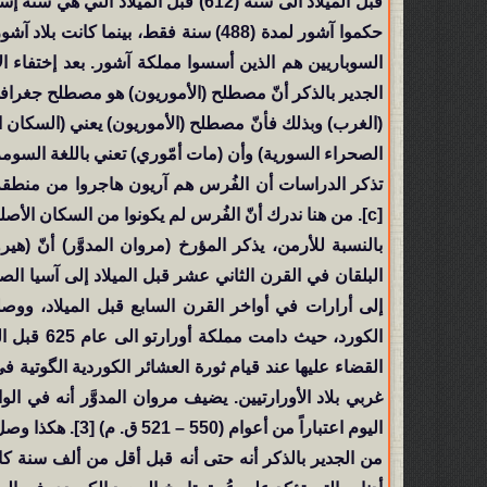
قبل الميلاد الى سنة (612) قبل الميلا
حكموا آشور لمدة (488) سنة فقط، بينما
السوباريين هم الذين أسسوا مملكة آشور. بعد إختفاء ا
الجدير بالذكر أنّ مصطلح (الأموريون) هو مصطلح جغرافي
(الغرب) وبذلك فأنّ مصطلح (الأموريون) يعني (السكان ا
الصحراء السورية) وأن (مات أمّوري) تعني باللغة السومرية 
[c]. من هنا ندرك أنّ الفُرس لم يكونوا من السكان الأصليين للمنطقة.
بالنسبة للأرمن، يذكر المؤرخ (مروان المدوَّر) أنّ 
البلقان في القرن الثاني عشر قبل الميلاد إلى آسيا الص
الكورد، حي
غربي بلاد الأورارتيين. يضيف مروان المدوَّر أنه في الوا
اليوم اعتباراً من أعوام (550 – 521 ق. م) [3]. هكذا وصل الأرمن الى المنطقة في وقت متأخر وهم ليسوا من سكان المنطقة.
من الجدير بالذكر أنه حتى أنه قبل أقل من ألف سنة كان 