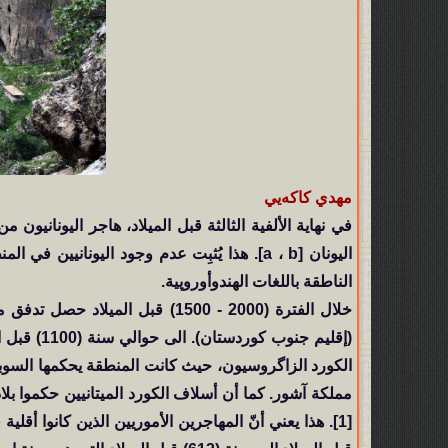
مهدي كاكەيي
في نهاية الألفية الثالثة قبل الميلاد، هاجر اليونانيون
اليونان [a ، b]. هذا يُثبِت عدم وجود اليونا
الناطقة باللغات الهندوأوروپية.
خلال الفترة (2000 - 1500) قبل ا
(إقليم جنو
الكورد الزاگروسيون، حيث كانت المنطقة يحكمها السوب