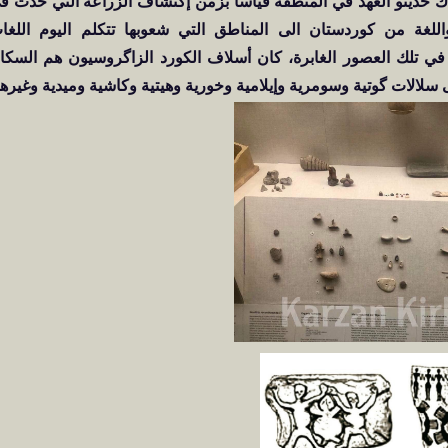
راك حديثو العهد في المنطقة قياساً بزمن إكتشاف الزراعة التي حدث ف
ال الزراعة واللغة من كوردستان الى المناطق التي شعوبها تتكلم اليوم اللغا
سنة 8000 قبل الميلاد. هكذا في تلك العصور الغابرة، كان أسلاف الكورد الزاگروسيون هم السك
سلالات گوتية وسومرية وإيلامية وخورية وهيتية وكاشية وميدية وغيرها