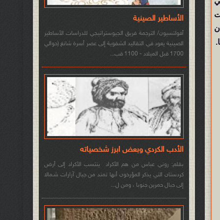
ي
ت
الأساطير الصينية
ان
أفولتسيون/ الترجمة فريق الجيوستراتيجي للدراسات الأساطير
.
الصينية يعود في التقاليد الشفوية إلى عصر أسرة شانغ (حوالي
1700 قبل الميلاد - 1100 قب...
الأدب الكردي وبعض ابرز شخصياته
بقلم: روني عباس من هم الأكراد ينتسب الأكراد إلى أرض
كردستان التي يذكر المؤرخون أنها تمتد من جبال آرارات شـمالا
إلى جبال حمرين جنوبا ، ومن ل...