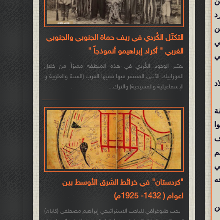
ين
رد
ن
التكتّل الكُردي في ريف حماة الجنوبي والجنوبي
ي
الغربي " أكراد إبراهيمو أنموذجاً "
ي
يعتبر الوجود الكُردي في هذه المنطقة مميزاً من خلال
الموزاييك الأثني المنتشر فيها ففيها العرب (السنة والعلوية و
110) قبل الميلاد
الإسماعيلية والمسيحية) والترك...
ة
ا
سها أسلاف
تم
 في
ه
"كردستان" في خرائط الشرق الأوسط بين
اعوام ( 1432- 1925م)
ن
بحث طبوغرافي للباحث الاستراتيجي إبراهيم مصطفى (كابان)