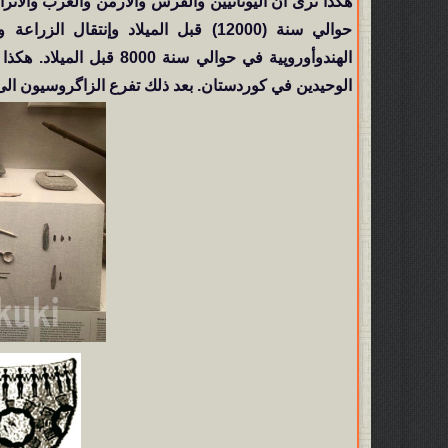
هكذا نرى أن اليونانيين والفُرس والأرمن والعرب والأت
حوالي سنة (12000) قبل الميلاد وإنتق
الهندوأوروپية في حوالي 
الوحيدين في كوردستان. بعد ذلك تفرع الزاگروسيون الى 