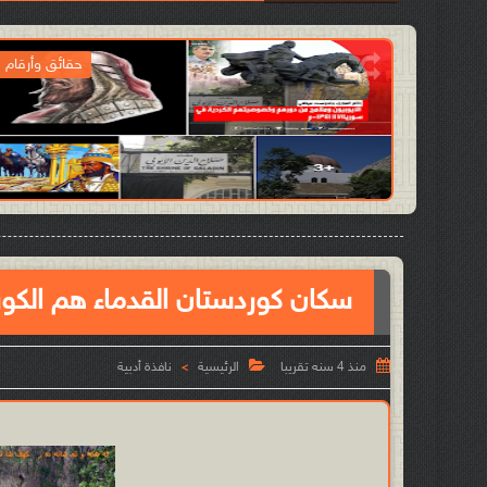
ذة أدبية
حقائق وأرقام

2023-07-06
آدمن الموقع
وضوع
شاهد الموضوع
سكان كوردستان القدماء هم الكور


منذ 4 سنه تقريبا
الرئيسية
نافذة أدبية
>